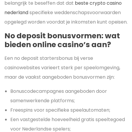
belangrijk te beseffen dat dat
beste crypto casino
nederland
specifieke weddenschapsvoorwaarden
opgelegd worden voordat je inkomsten kunt opeisen.
No deposit bonusvormen: wat
bieden online casino’s aan?
Een no deposit startersbonus bij verse
casinowebsites varieert sterk per speelomgeving,
maar de vaakst aangeboden bonusvormen zijn:
Bonuscodecampagnes aangeboden door
samenwerkende platforms;
Freespins voor specifieke speelautomaten;
Een vastgestelde hoeveelheid gratis speeltegoed
voor Nederlandse spelers;