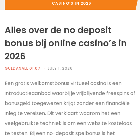
CASINO’S IN 2026
Alles over de no deposit
bonus bij online casino’s in
2026
GULDANALL 01.07
JULY 1, 2026
Een gratis welkomstbonus virtueel casino is een
introductieaanbod waarbij je vrijblijvende freespins of
bonusgeld toegewezen krijgt zonder een financiële
inleg te vereisen. Dit verklaart waarom het een
veelgebruikte techniek is om een website kosteloos
te testen. Bij een no-deposit spelbonus is het