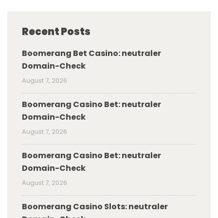
Recent Posts
Boomerang Bet Casino: neutraler
Domain-Check
August 7, 2026
Boomerang Casino Bet: neutraler
Domain-Check
August 7, 2026
Boomerang Casino Bet: neutraler
Domain-Check
August 7, 2026
Boomerang Casino Slots: neutraler