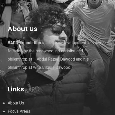
About Us
BARD Foundation
is a human-development initiative,
founded by the renowned industrialist and
philanthropist – Abdul Razak Dawood and his
philanthropist wife Bilquis Dawood.
Links
About Us
Focus Areas