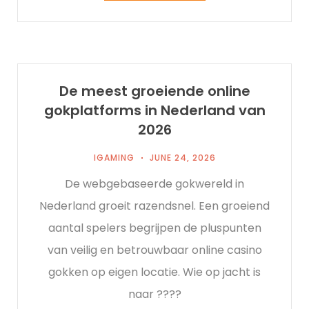
De meest groeiende online
gokplatforms in Nederland van
2026
IGAMING
JUNE 24, 2026
De webgebaseerde gokwereld in
Nederland groeit razendsnel. Een groeiend
aantal spelers begrijpen de pluspunten
van veilig en betrouwbaar online casino
gokken op eigen locatie. Wie op jacht is
naar ????