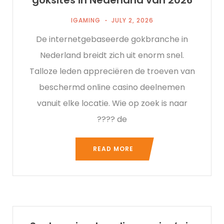
goksites in Nederland van 2026
IGAMING
JULY 2, 2026
De internetgebaseerde gokbranche in
Nederland breidt zich uit enorm snel.
Talloze leden appreciëren de troeven van
beschermd online casino deelnemen
vanuit elke locatie. Wie op zoek is naar
???? de
READ MORE