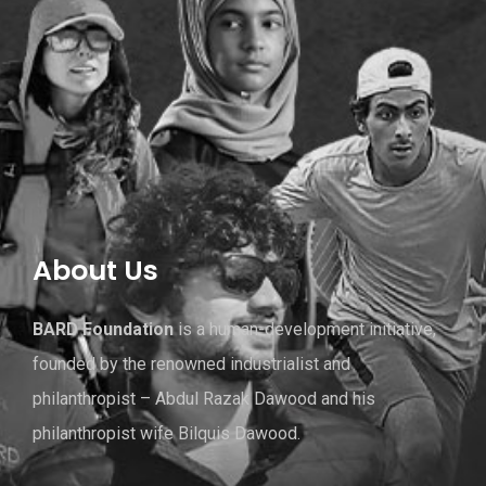
About Us
BARD Foundation
is a human-development initiative,
founded by the renowned industrialist and
philanthropist – Abdul Razak Dawood and his
philanthropist wife Bilquis Dawood.