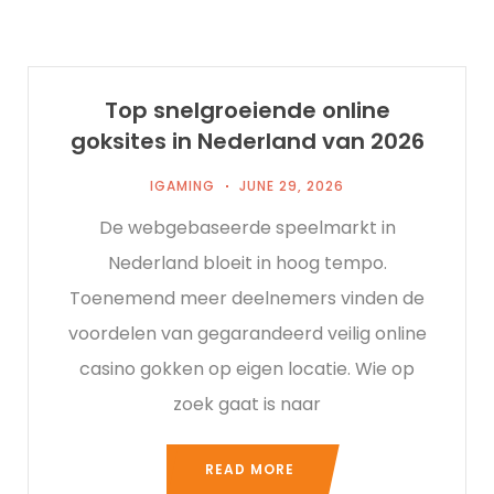
Top snelgroeiende online
goksites in Nederland van 2026
IGAMING
JUNE 29, 2026
De webgebaseerde speelmarkt in
Nederland bloeit in hoog tempo.
Toenemend meer deelnemers vinden de
voordelen van gegarandeerd veilig online
casino gokken op eigen locatie. Wie op
zoek gaat is naar
READ MORE