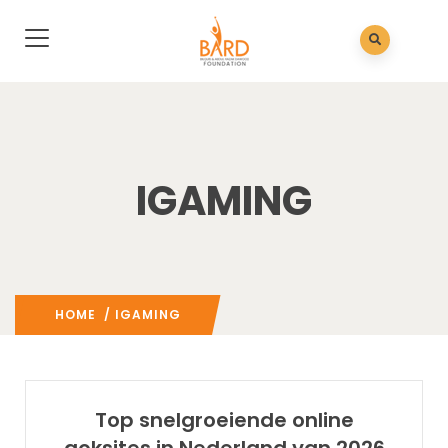
IGAMING
HOME
/ IGAMING
Top snelgroeiende online