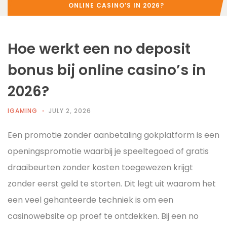
ONLINE CASINO’S IN 2026?
Hoe werkt een no deposit
bonus bij online casino’s in
2026?
IGAMING
JULY 2, 2026
Een promotie zonder aanbetaling gokplatform is een
openingspromotie waarbij je speeltegoed of gratis
draaibeurten zonder kosten toegewezen krijgt
zonder eerst geld te storten. Dit legt uit waarom het
een veel gehanteerde techniek is om een
casinowebsite op proef te ontdekken. Bij een no