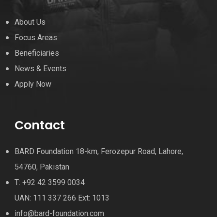
About Us
Focus Areas
Beneficiaries
News & Events
Apply Now
Contact
BARD Foundation 18-km, Ferozepur Road, Lahore,
54760, Pakistan
T: +92 42 3599 0034
UAN: 111 337 266 Ext: 1013
info@bard-foundation.com