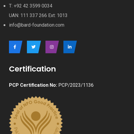
T: +92 42 3599 0034
UAN: 111 337 266 Ext: 1013
info@bard-foundation.com
Certification
PCP Certification No:
PCP/2023/1136