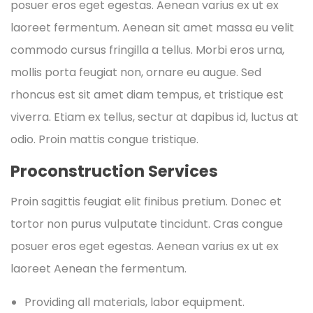
posuer eros eget egestas. Aenean varius ex ut ex
laoreet fermentum. Aenean sit amet massa eu velit
commodo cursus fringilla a tellus. Morbi eros urna,
mollis porta feugiat non, ornare eu augue. Sed
rhoncus est sit amet diam tempus, et tristique est
viverra. Etiam ex tellus, sectur at dapibus id, luctus at
odio. Proin mattis congue tristique.
Proconstruction Services
Proin sagittis feugiat elit finibus pretium. Donec et
tortor non purus vulputate tincidunt. Cras congue
posuer eros eget egestas. Aenean varius ex ut ex
laoreet Aenean the fermentum.
Providing all materials, labor equipment.