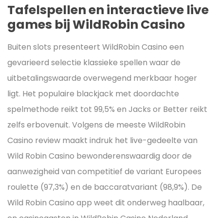
Tafelspellen en interactieve live
games bij WildRobin Casino
Buiten slots presenteert WildRobin Casino een
gevarieerd selectie klassieke spellen waar de
uitbetalingswaarde overwegend merkbaar hoger
ligt. Het populaire blackjack met doordachte
spelmethode reikt tot 99,5% en Jacks or Better reikt
zelfs erbovenuit. Volgens de meeste WildRobin
Casino review maakt indruk het live-gedeelte van
Wild Robin Casino bewonderenswaardig door de
aanwezigheid van competitief de variant Europees
roulette (97,3%) en de baccaratvariant (98,9%). De
Wild Robin Casino app weet dit onderweg haalbaar,