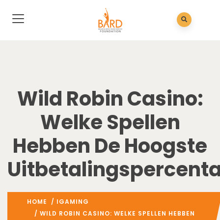
Wild Robin Casino:
Welke Spellen
Hebben De Hoogste
Uitbetalingspercent
HOME
/
IGAMING
/ WILD ROBIN CASINO: WELKE SPELLEN HEBBEN