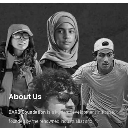
About Us
BARD Foundation
is a human-development initiative,
founded by the renowned industrialist and